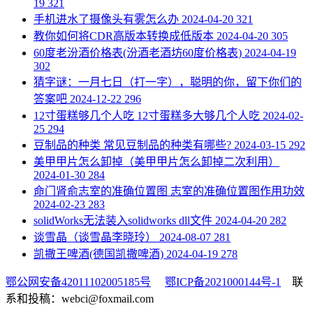
19
321
​手机进水了摄像头有雾怎么办
2024-04-20
321
​教你如何将CDR高版本转换成低版本
2024-04-20
305
​60度老汾酒价格表(汾酒老酒坊60度价格表)
2024-04-19
302
​猜字谜：一月七日（打一字），聪明的你，留下你们的
答案吧
2024-12-22
296
​12寸蛋糕够几个人吃 12寸蛋糕多大够几个人吃
2024-02-
25
294
​豆制品的种类 常见豆制品的种类有哪些?
2024-03-15
292
​美甲甲片怎么卸掉（美甲甲片怎么卸掉二次利用）
2024-01-30
284
​命门肾俞志室的准确位置图 志室的准确位置图作用功效
2024-02-23
283
​solidWorks无法装入solidworks dll文件
2024-04-20
282
​谈雪晶（谈雪晶李晓玲）
2024-08-07
281
​凯撒王啤酒(德国凯撒啤酒)
2024-04-19
278
鄂公网安备42011102005185号
鄂ICP备2021000144号-1
联
系和投稿：webci@foxmail.com