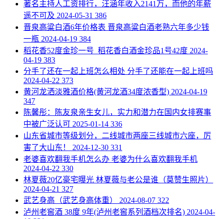
​著名主持人工资排行，汪涵年收入2141万，而他的年薪
遥不可及
2024-05-31
386
​晋泉高粱白酒6年价格表 晋泉高粱白酒老熟六年多少钱
一瓶
2024-04-19
384
​稻花香52度金珍一号_稻花香白酒金珍品1号42度
2024-
04-19
383
​分手了还在一起上班怎么相处 分手了还能在一起上班吗
2024-04-22
373
​黄河龙洒淡雅酒价格(黄河龙酒34度浓香型)
2024-04-19
347
​陈馨彤：陈友泉亲生女儿，实力和潜力在国内女排赛事
中被广泛认可
2025-01-14
336
​山东省城市等级划分，二线城市两座三线城市六座，厉
害了大山东！
2024-12-30
331
​老婆喜欢翻我手机怎么办 老婆为什么喜欢翻我手机
2024-04-22
330
​林夏薇20亿豪宅曝光 林夏薇与老公是谁（莫赞生照片）
2024-04-21
327
​武艺身高（武艺身高体重）
2024-08-07
322
​泸州老窖酒 38度 9年(泸州老窖系列酒档次排名)
2024-04-