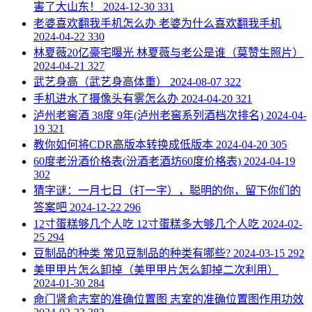
害了大山东！
2024-12-30
331
​老婆喜欢翻我手机怎么办 老婆为什么喜欢翻我手机
2024-04-22
330
​林夏薇20亿豪宅曝光 林夏薇与老公是谁（莫赞生照片）
2024-04-21
327
​武艺身高（武艺身高体重）
2024-08-07
322
​手机进水了摄像头有雾怎么办
2024-04-20
321
​泸州老窖酒 38度 9年(泸州老窖系列酒档次排名)
2024-04-
19
321
​教你如何将CDR高版本转换成低版本
2024-04-20
305
​60度老汾酒价格表(汾酒老酒坊60度价格表)
2024-04-19
302
​猜字谜：一月七日（打一字），聪明的你，留下你们的
答案吧
2024-12-22
296
​12寸蛋糕够几个人吃 12寸蛋糕多大够几个人吃
2024-02-
25
294
​豆制品的种类 常见豆制品的种类有哪些?
2024-03-15
292
​美甲甲片怎么卸掉（美甲甲片怎么卸掉二次利用）
2024-01-30
284
​命门肾俞志室的准确位置图 志室的准确位置图作用功效