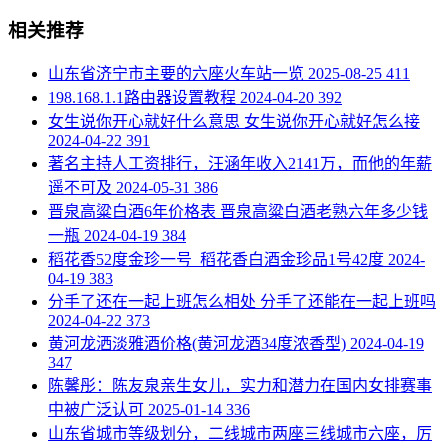
相关推荐
​山东省济宁市主要的六座火车站一览
2025-08-25
411
​198.168.1.1路由器设置教程
2024-04-20
392
​女生说你开心就好什么意思 女生说你开心就好怎么接
2024-04-22
391
​著名主持人工资排行，汪涵年收入2141万，而他的年薪
遥不可及
2024-05-31
386
​晋泉高粱白酒6年价格表 晋泉高粱白酒老熟六年多少钱
一瓶
2024-04-19
384
​稻花香52度金珍一号_稻花香白酒金珍品1号42度
2024-
04-19
383
​分手了还在一起上班怎么相处 分手了还能在一起上班吗
2024-04-22
373
​黄河龙洒淡雅酒价格(黄河龙酒34度浓香型)
2024-04-19
347
​陈馨彤：陈友泉亲生女儿，实力和潜力在国内女排赛事
中被广泛认可
2025-01-14
336
​山东省城市等级划分，二线城市两座三线城市六座，厉