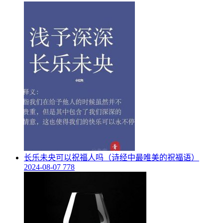
​长乐未央可以祝福人吗（诗经中最唯美的祝福语）
2024-08-07
778