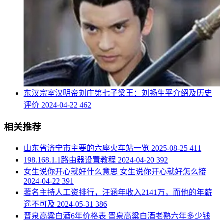
​东汉宗室汉明帝刘庄第七子梁王：刘畅生平介绍及历史
评价
2024-04-22
462
相关推荐
​山东省济宁市主要的六座火车站一览
2025-08-25
411
​198.168.1.1路由器设置教程
2024-04-20
392
​女生说你开心就好什么意思 女生说你开心就好怎么接
2024-04-22
391
​著名主持人工资排行，汪涵年收入2141万，而他的年薪
遥不可及
2024-05-31
386
​晋泉高粱白酒6年价格表 晋泉高粱白酒老熟六年多少钱