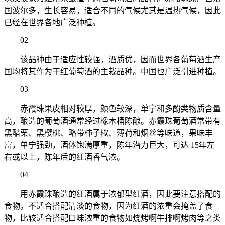
国波尔多，生长容易，适合不同的气候尤其是温热气候，因此
已经在世界各地广泛种植。
02
该品种由于适应性较强，酒质优，因而世界各葡萄酒生产
国均将其作为干红葡萄酒的主栽品种。中国也广泛引进种植。
03
赤霞珠果皮相对较厚，颜色较深，单宁和多酚类物质含量
高，酿造的葡萄酒通常经过橡木桶陈酿。赤霞珠葡萄酒常带有
黑醋栗、黑樱桃、略带柿子椒、薄荷和烟丝等味道，果味丰
富，单宁强劲，酒体饱满厚重，陈年潜力巨大，可达 15年左
右或以上，陈年后的红酒香气浓。
04
用赤霞珠酿造的红酒属于浓郁型红酒，因此要注意搭配的
食物。不适合搭配清淡的食物，因为红酒的浓重会掩盖了食
物，比较适合搭配口味浓重的食物如烧烤啊牛排啊烤肉等之类