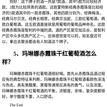
你好：这个牌子的酒一共是7款酒，其中5款为比较经济
款，2款为比较昂贵的酒款。这款蒙特斯经典赤霞珠是比较经
济的5款酒其中的一款赤霞珠，其他四款分别为，经典梅洛，
经典马尔贝克，经典长相思，经典莎当妮，三款红葡萄酒，两
款白葡萄酒。这五款酒直接就是用葡萄的葡萄品种命名。这款
经典赤霞珠是智利的中端的酒，酒的产区是空加瓜谷，是智利
产区中众多优质产区之一。总体感觉是可以的，知名度还可
以，拿出去聚会都会有人知道这个牌子。
5、玛琳娜赤霞珠干红葡萄酒怎么
样？
玛琳娜赤霞珠干红葡萄酒很好喝。首先从赤霞珠品酒过程
应有的典型特征来判断，玛琳娜赤霞珠干红葡萄酒看颜色深浅
与色态，具有黑醋栗、黑莓等通常应具有的香气，以及浓度。
玛琳娜赤霞珠干红葡萄酒的平衡，浓郁度，余味，复杂度都很
好，单宁酸度不重，入口舒适。
The End