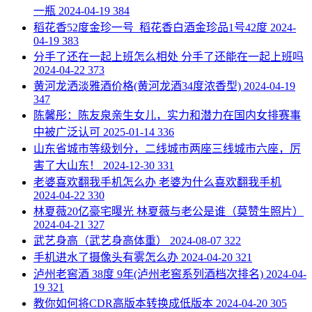
一瓶
2024-04-19
384
​稻花香52度金珍一号_稻花香白酒金珍品1号42度
2024-
04-19
383
​分手了还在一起上班怎么相处 分手了还能在一起上班吗
2024-04-22
373
​黄河龙洒淡雅酒价格(黄河龙酒34度浓香型)
2024-04-19
347
​陈馨彤：陈友泉亲生女儿，实力和潜力在国内女排赛事
中被广泛认可
2025-01-14
336
​山东省城市等级划分，二线城市两座三线城市六座，厉
害了大山东！
2024-12-30
331
​老婆喜欢翻我手机怎么办 老婆为什么喜欢翻我手机
2024-04-22
330
​林夏薇20亿豪宅曝光 林夏薇与老公是谁（莫赞生照片）
2024-04-21
327
​武艺身高（武艺身高体重）
2024-08-07
322
​手机进水了摄像头有雾怎么办
2024-04-20
321
​泸州老窖酒 38度 9年(泸州老窖系列酒档次排名)
2024-04-
19
321
​教你如何将CDR高版本转换成低版本
2024-04-20
305