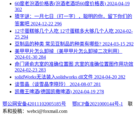
​60度老汾酒价格表(汾酒老酒坊60度价格表)
2024-04-19
302
​猜字谜：一月七日（打一字），聪明的你，留下你们的
答案吧
2024-12-22
296
​12寸蛋糕够几个人吃 12寸蛋糕多大够几个人吃
2024-02-
25
294
​豆制品的种类 常见豆制品的种类有哪些?
2024-03-15
292
​美甲甲片怎么卸掉（美甲甲片怎么卸掉二次利用）
2024-01-30
284
​命门肾俞志室的准确位置图 志室的准确位置图作用功效
2024-02-23
283
​solidWorks无法装入solidworks dll文件
2024-04-20
282
​谈雪晶（谈雪晶李晓玲）
2024-08-07
281
​凯撒王啤酒(德国凯撒啤酒)
2024-04-19
278
鄂公网安备42011102005185号
鄂ICP备2021000144号-1
联
系和投稿：webci@foxmail.com